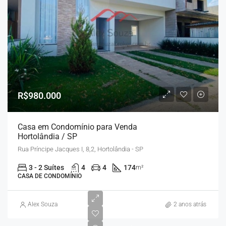
R$980.000
Casa em Condomínio para Venda
Hortolândia / SP
Rua Príncipe Jacques I, 8,2, Hortolândia - SP
3 - 2 Suítes
4
4
174
m²
CASA DE CONDOMÍNIO
Alex Souza
2 anos atrás