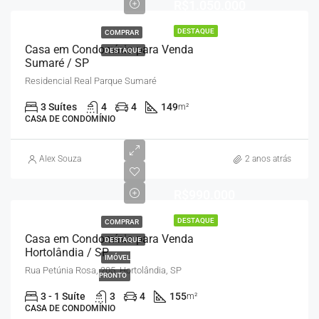
R$1.050.000
DESTAQUE
COMPRAR
Casa em Condomínio para Venda
DESTAQUE
Sumaré / SP
Residencial Real Parque Sumaré
3 Suítes
4
4
149
m²
CASA DE CONDOMÍNIO
Alex Souza
2 anos atrás
R$990.000
DESTAQUE
COMPRAR
Casa em Condomínio para Venda
DESTAQUE
Hortolândia / SP
IMÓVEL
Rua Petúnia Rosa, 205, Hortolândia, SP
PRONTO
3 - 1 Suíte
3
4
155
m²
CASA DE CONDOMÍNIO