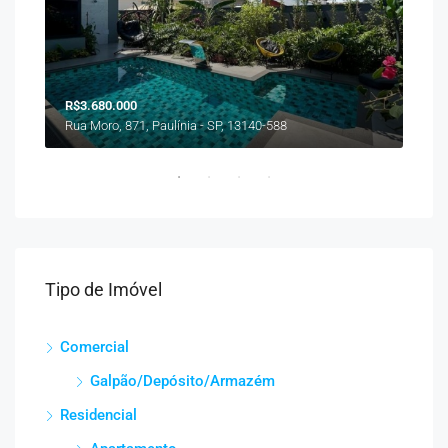
R$3.680.000
R$9
Rua Moro, 871, Paulínia - SP, 13140-588
Rua 
Tipo de Imóvel
Comercial
Galpão/Depósito/Armazém
Residencial