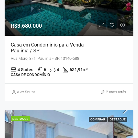
R$3.680.000
Casa em Condomínio para Venda
Paulínia / SP
Rua Moro, 871, Paulínia - SP, 13140-588
4 Suítes
6
4
631,91
m²
CASA DE CONDOMÍNIO
Alex Souza
2 anos atrás
DESTAQUE
COMPRAR
DESTAQUE