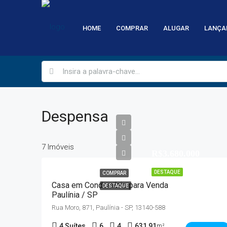
HOME
COMPRAR
ALUGAR
LANÇA
Despensa
7 Imóveis
R$3.680.000
DESTAQUE
COMPRAR
Casa em Condomínio para Venda
DESTAQUE
Paulínia / SP
Rua Moro, 871, Paulínia - SP, 13140-588
4 Suítes
6
4
631,91
m²