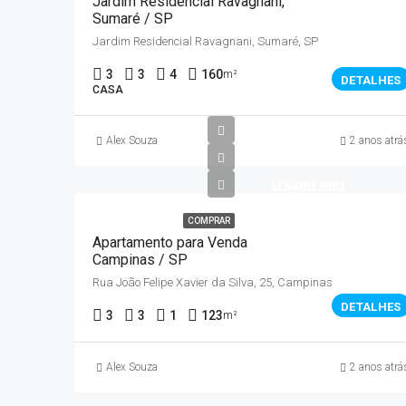
Jardim Residencial Ravagnani,
Sumaré / SP
Jardim Residencial Ravagnani, Sumaré, SP
3
3
4
160
m²
DETALHES
CASA
Alex Souza
2 anos atrá
R$480.000
COMPRAR
Apartamento para Venda
Campinas / SP
Rua João Felipe Xavier da Silva, 25, Campinas
DETALHES
3
3
1
123
m²
Alex Souza
2 anos atrá