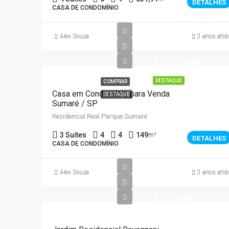
DETALHES
CASA DE CONDOMÍNIO
Alex Souza
2 anos atrá
R$1.050.000
DESTAQUE
COMPRAR
Casa em Condomínio para Venda
DESTAQUE
Sumaré / SP
Residencial Real Parque Sumaré
3 Suítes
4
4
149
m²
DETALHES
CASA DE CONDOMÍNIO
Alex Souza
2 anos atrá
R$750.000