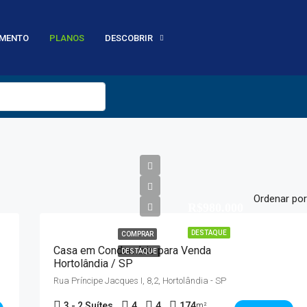
MENTO
PLANOS
DESCOBRIR
Ordenar por
R$980.000
DESTAQUE
COMPRAR
Casa em Condomínio para Venda
DESTAQUE
Hortolândia / SP
Rua Príncipe Jacques I, 8,2, Hortolândia - SP
3 - 2 Suítes
4
4
174
m²