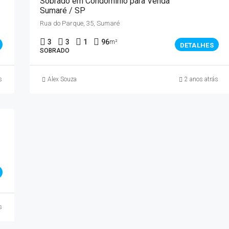
Sobrado em Condomínio para Venda
Sumaré / SP
Rua do Parque, 35, Sumaré
3
3
1
96
m²
DETALHES
SOBRADO
s
Alex Souza
2 anos atrás
s