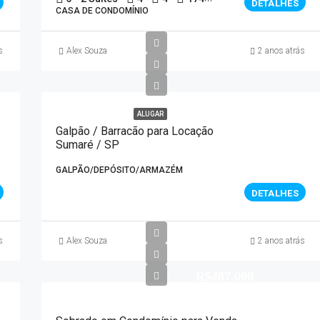
DETALHES
CASA DE CONDOMÍNIO
s
Alex Souza
2 anos atrás
ALUGAR
Galpão / Barracão para Locação
Sumaré / SP
GALPÃO/DEPÓSITO/ARMAZÉM
DETALHES
s
Alex Souza
2 anos atrás
R$487.000