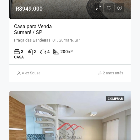
R$949.000
Casa para Venda
Sumaré / SP
Praça das Bandeiras, 01, Sumaré, SP
3
3
4
200
m²
CASA
Alex Souza
2 anos atrás
COMPRAR