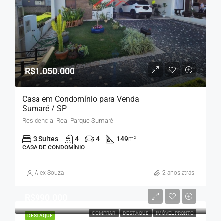
R$1.050.000
Casa em Condomínio para Venda
Sumaré / SP
Residencial Real Parque Sumaré
3 Suítes
4
4
149
m²
CASA DE CONDOMÍNIO
Alex Souza
2 anos atrás
R$990.000
COMPRAR
DESTAQUE
IMÓVEL PRONTO
DESTAQUE