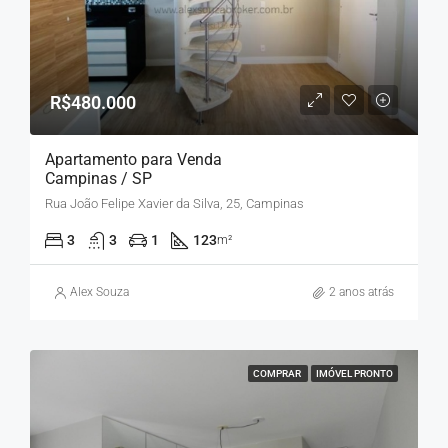
R$480.000
Apartamento para Venda
Campinas / SP
Rua João Felipe Xavier da Silva, 25, Campinas
3
3
1
123
m²
Alex Souza
2 anos atrás
COMPRAR
IMÓVEL PRONTO