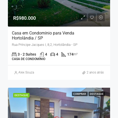
R$980.000
Casa em Condomínio para Venda
Hortolândia / SP
Rua Príncipe Jacques I, 8,2, Hortolândia - SP
3 - 2 Suítes
4
4
174
m²
CASA DE CONDOMÍNIO
Alex Souza
2 anos atrás
COMPRAR
DESTAQUE
DESTAQUE