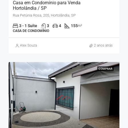
Casa em Condomínio para Venda
Hortolândia / SP
Rua Petúnia Rosa, 205, Hortolândia, SP
3 - 1 Suíte
3
4
155
m²
CASA DE CONDOMÍNIO
Alex Souza
2 anos atrás
COMPRAR