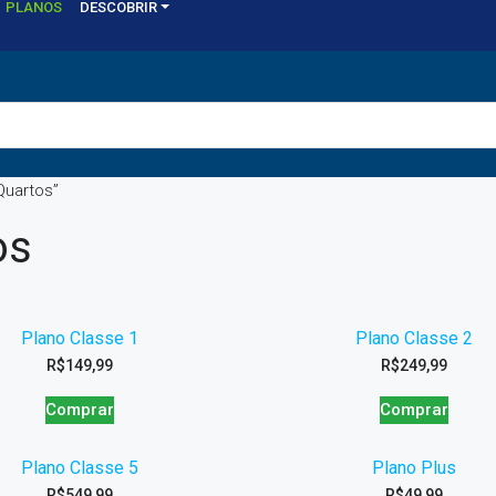
PLANOS
DESCOBRIR
Quartos”
os
Plano Classe 1
Plano Classe 2
R$
149,99
R$
249,99
Comprar
Comprar
Plano Classe 5
Plano Plus
R$
549,99
R$
49,99